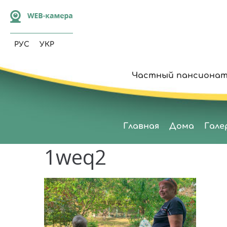
РУС
УКР
Частный пансионат
Главная
Дома
Гале
1weq2