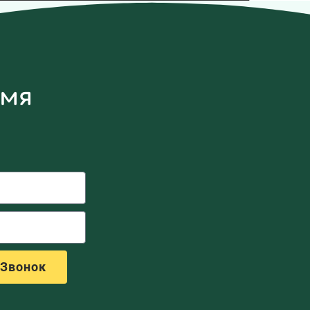
емя
 Звонок