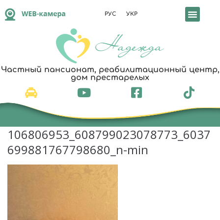
РУС
УКР
Реабилитация и уход
Частный пансионат, реабилитационный центр,
дом престарелых
106806953_608799023078773_6037
699881767798680_n-min