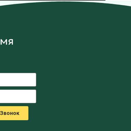
емя
 Звонок