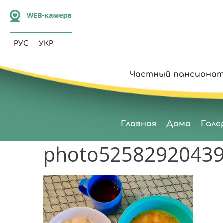
РУС
УКР
Частный пансионат
Главная
Дома
Гале
photo5258292043