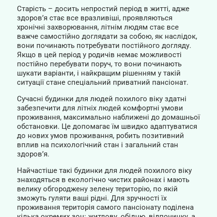
Старість – досить непростий період в житті, адже
здоров’я стає все вразливіші, проявляються
хронічні захворювання, літнім людям стає все
важче самостійно доглядати за собою, як наслідок,
вони починають потребувати постійного догляду.
Якщо в цей період у родичів немає можливості
постійно перебувати поруч, то вони починають
шукати варіанти, і найкращим рішенням у такій
ситуації стане спеціальний приватний пансіонат.
Сучасні будинки для людей похилого віку здатні
забезпечити для літніх людей комфортні умови
проживання, максимально наближені до домашньої
обстановки. Це допомагає їм швидко адаптуватися
до нових умов проживання, робить позитивний
вплив на психологічний стан і загальний стан
здоров’я.
Найчастіше такі будинки для людей похилого віку
знаходяться в екологічно чистих районах і мають
велику обгороджену зелену територію, по якій
зможуть гуляти ваші рідні. Для зручності їх
проживання територія самого пансіонату поділена
кілька окремих зон: житлову, обідню, відпочинку, а