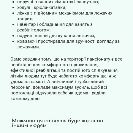
поручні в ванних кімнатах і санвузлах;
ходулі і крісла-каталки;
ліжка з підйомним механізмом для лежачих
хворих;
інвентар і обладнання для занять з
реабілітологом;
надувні ванни для купання лежачих;
ковзаючі простирадла для зручності догляду за
лежачими.
Саме завдяки тому, що на території пансіонату є все
необхідне для комфортного проживання,
ефективної реабілітації та постійного спілкування,
літнім людям тут буде набагато комфортніше, ніж
удома на самоті. А ввічливий і турботливий
персонал, докладе максимум зусиль, щоб всі
постояльці відчували себе як вдома і раділи
кожному дню.
Можливо ця стаття буде корисна
іншим людям