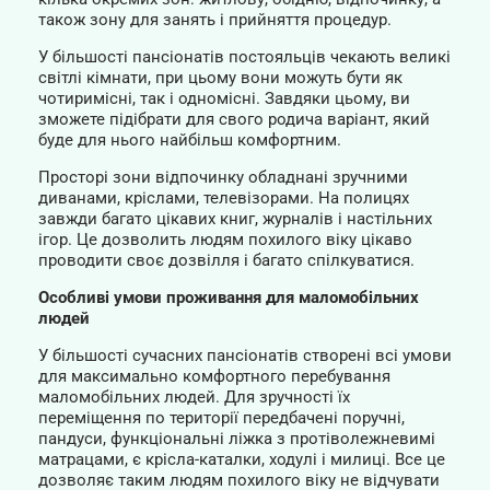
також зону для занять і прийняття процедур.
У більшості пансіонатів постояльців чекають великі
світлі кімнати, при цьому вони можуть бути як
чотиримісні, так і одномісні. Завдяки цьому, ви
зможете підібрати для свого родича варіант, який
буде для нього найбільш комфортним.
Просторі зони відпочинку обладнані зручними
диванами, кріслами, телевізорами. На полицях
завжди багато цікавих книг, журналів і настільних
ігор. Це дозволить людям похилого віку цікаво
проводити своє дозвілля і багато спілкуватися.
Особливі умови проживання для маломобільних
людей
У більшості сучасних пансіонатів створені всі умови
для максимально комфортного перебування
маломобільних людей. Для зручності їх
переміщення по території передбачені поручні,
пандуси, функціональні ліжка з протіволежневимі
матрацами, є крісла-каталки, ходулі і милиці. Все це
дозволяє таким людям похилого віку не відчувати