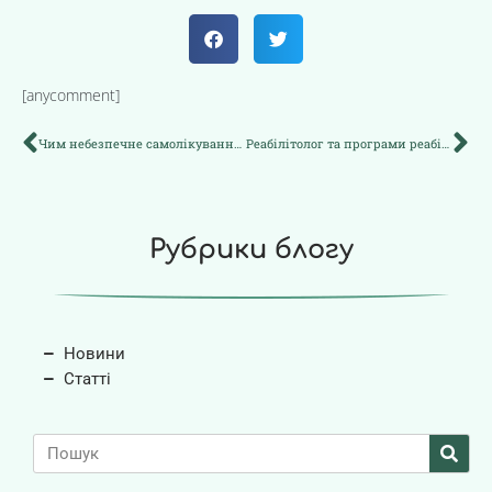
[anycomment]
Чим небезпечне самолікування в літньому віці
Реабілітолог та програми реабілітації в пансіонатах для літніх людей
Рубрики блогу
Новини
Статті