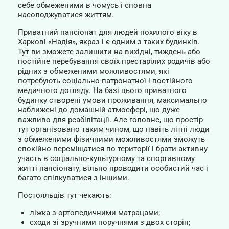
себе обмеженими в чомусь і сповна
насолоджуватися життям.
Приватний пансіонат для людей похилого віку в
Харкові «Надія», якраз і є одним з таких будинків.
Тут ви зможете залишити на вихідні, тиждень або
постійне перебування своїх престарілих родичів або
рідних з обмеженими можливостями, які
потребують соціально-патронатної і постійного
медичного догляду. На базі цього приватного
будинку створені умови проживання, максимально
наближені до домашній атмосфері, що дуже
важливо для реабілітації. Але головне, що простір
тут організовано таким чином, що навіть літні люди
з обмеженими фізичними можливостями зможуть
спокійно переміщатися по території і брати активну
участь в соціально-культурному та спортивному
житті пансіонату, вільно проводити особистий час і
багато спілкуватися з іншими.
Постояльців тут чекають:
ліжка з ортопедичними матрацами;
сходи зі зручними поручнями з двох сторін;