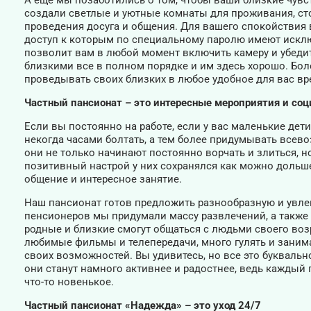
А еще мы позаботились о том, чтобы ваши близкие чувс
создали светлые и уютные комнаты для проживания, ст
проведения досуга и общения. Для вашего спокойствия 
доступ к которым по специальному паролю имеют искл
позволит вам в любой момент включить камеру и убедит
близкими все в полном порядке и им здесь хорошо. Бол
проведывать своих близких в любое удобное для вас вр
Частный пансионат – это интересные мероприятия и с
Если вы постоянно на работе, если у вас маленькие дет
некогда часами болтать, а тем более придумывать всево
они не только начинают постоянно ворчать и злиться, но
позитивный настрой у них сохранялся как можно дольш
общение и интересное занятие.
Наш пансионат готов предложить разнообразную и увле
пенсионеров мы придумали массу развлечений, а также
родные и близкие смогут общаться с людьми своего возр
любимые фильмы и телепередачи, много гулять и заним
своих возможностей. Вы удивитесь, но все это букваль
они станут намного активнее и радостнее, ведь кажды
что-то новенькое.
Частный пансионат «Надежда» – это уход 24/7