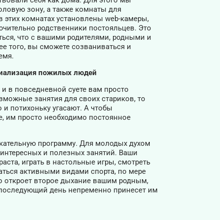
твовали себя как дома. Для этого мы
оловую зону, а также комнаты для
в этих комнатах установлены web-камеры,
ючительно родственники постояльцев. Это
ься, что с вашими родителями, родными и
ее того, вы сможете созваниваться и
емя.
оциализация пожилых людей
и и в повседневной суете вам просто
зможные занятия для своих стариков, то
 и потихоньку угасают. А чтобы
е, им просто необходимо постоянное
кательную программу. Для молодых духом
 интересных и полезных занятий. Ваши
аста, играть в настольные игры, смотреть
аться активными видами спорта, по мере
но откроет второе дыхание вашим родным,
й последующий день непременно принесет им