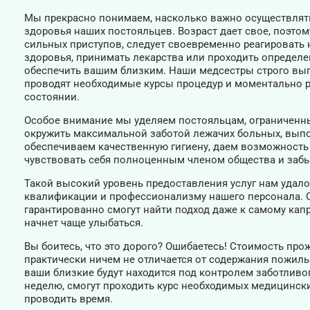
Мы прекрасно понимаем, насколько важно осуществлят
здоровья наших постояльцев. Возраст дает свое, поэто
сильных приступов, следует своевременно реагировать
здоровья, принимать лекарства или проходить определе
обеспечить вашим близким. Наши медсестры строго вы
проводят необходимые курсы процедур и моментально р
состоянии.
Особое внимание мы уделяем постояльцам, ограниченн
окружить максимальной заботой лежачих больных, вып
обеспечиваем качественную гигиену, даем возможность
чувствовать себя полноценным членом общества и забы
Такой высокий уровень предоставления услуг нам удало
квалификации и профессионализму нашего персонала. О
гарантированно смогут найти подход даже к самому кап
начнет чаще улыбаться.
Вы боитесь, что это дорого? Ошибаетесь! Стоимость пр
практически ничем не отличается от содержания пожилы
ваши близкие будут находится под контролем заботливог
неделю, смогут проходить курс необходимых медицински
проводить время.